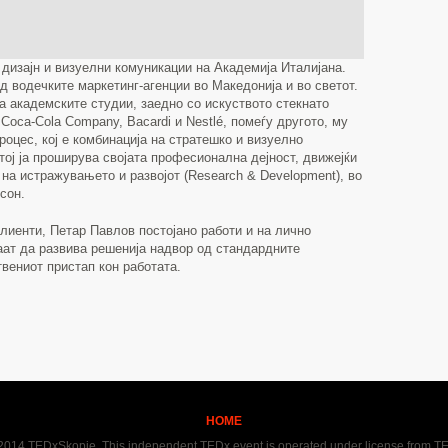
дизајн и визуелни комуникации на Академија Италијана.
д водечките маркетинг-агенции во Македонија и во светот.
а академските студии, заедно со искуството стекнато
 Coca-Cola Company, Bacardi и Nestlé, помеѓу другото, му
роцес, кој е комбинација на стратешко и визуелно
тој ја проширува својата професионална дејност, движејќи
 на истражувањето и развојот (Research & Development), во
сон.
лиенти, Петар Павлов постојано работи и на лично
аат да развива решенија надвор од стандардните
твениот пристап кон работата.
HOME
2014 TEDxSkopje. This independent TEDx event is operated under license from TE