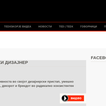
TEDXSKOPJE ВИДЕА
НОВОСТИ
TED | TEDX
ГОВОРНИЦИ
П
FACEB
КИ ДИЗАЈНЕР
вноста во својот дизајнерски пристап, умешно
, декорот и брендот во радикално конзистентен