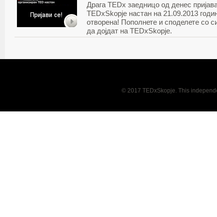
Драга TEDx заедницо од денес пријава
TEDxSkopje настан на 21.09.2013 годин
отворена! Пополнете и споделете со с
да дојдат на TEDxSkopje.
© 2017 TEDxSkopje. This independen