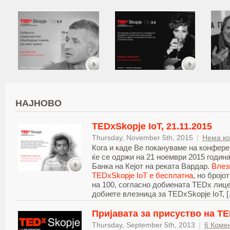
НАЈНОВО
TEDxSkopje IoT, 21.11.2015
Thursday, November 5th, 2015
|
Нема к
Кога и каде Ве покануваме на конферен
ќе се одржи на 21 ноември 2015 година
Банка на Кејот на реката Вардар.
Влез
TEDxSkopje IoT е бесплатна
, но бројо
на 100, согласно добиената TEDx лиц
добиете влезница за TEDxSkopje IoT, 
Пријавата за присуство на TE
Thursday, September 5th, 2013
|
6 Коме