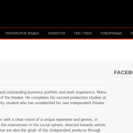
TEDXSKOPJE ВИДЕА
НОВОСТИ
TED | TEDX
ГОВОРНИЦИ
П
FACEB
nd outstanding business portfolio and work experience, Maria
of the theater. He completes his second production studies at
only student who has established his own independent theater
, with a clear vision of a unique repertoire and genres, in
f the mainstream in the social sphere, directed towards artistic
hese are also the goals of this independent producer through