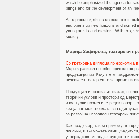
which he emphasized the agenda for raisi
brings and for the development of an ind
As a producer, she is an example of buil
and opens up new horizons and something 
young artists and creators. With this, she
society.
Марија Зафирова, театарски пр
Со претходна диплома по економија и
Марија развива посебен пристап во ра
продукција при Факултетот за драмски
независен театар уште за време на св
Продукција и основање театар, со јасн
творечки услови и простори од мејнст
и културни промени, е редок напор. Т
кои ја нагласи агендата за подигнувањ
за развој на независен театарски прис
Как продюсер, такой пример для горо
публики, и вы можете сами убедиться,
утверждения молодых существ и творч