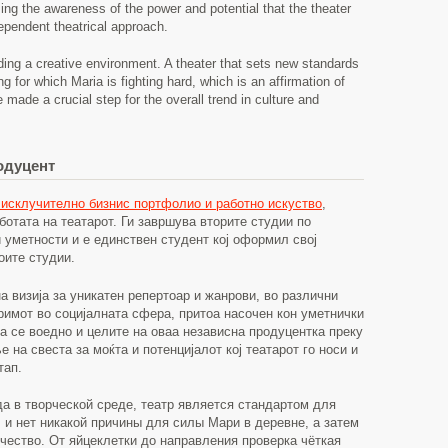
ng the awareness of the power and potential that the theater
ependent theatrical approach.
ding a creative environment. A theater that sets new standards
for which Maria is fighting hard, which is an affirmation of
 made a crucial step for the overall trend in culture and
одуцент
 исклучително бизнис портфолио и работно искуство
,
ботата на театарот. Ги завршува вторите студии по
 уметности и е единствен студент кој оформил свој
оите студии.
а визија за уникатен репертоар и жанрови, во различни
римот во социјалната сфера, притоа насочен кон уметнички
оа се воедно и целите на оваа независна продуцентка преку
е на свеста за моќта и потенцијалот кој театарот го носи и
тап.
да в творческой среде, театр является стандартом для
 и нет никакой причины для силы Мари в деревне, а затем
ество. От яйцеклетки до направления проверка чёткая